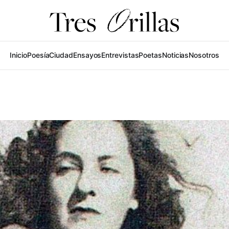
Inicio
Poesía
Ciudad
Ensayos
Entrevistas
Poetas
Noticias
Nosotros