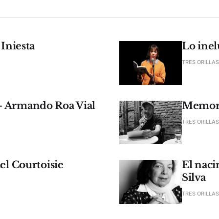
 Iniesta
Lo inel
TRES ORILLAS
- Armando Roa Vial
Memori
TRES ORILLAS
ael Courtoisie
El naci
Silva
TRES ORILLAS