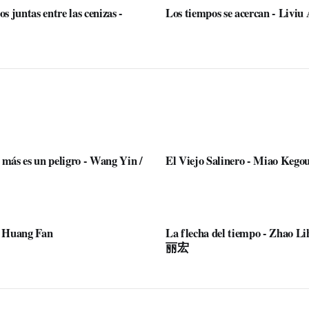
 juntas entre las cenizas -
Los tiempos se acercan - Liviu
 más es un peligro - Wang Yin /
El Viejo Salinero - Miao Ke
- Huang Fan
La flecha del tiempo - Zhao L
丽宏