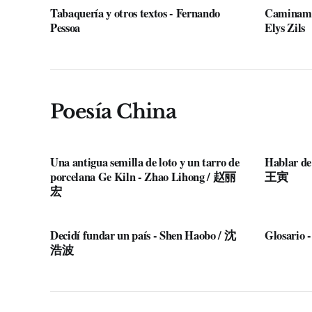
Tabaquería y otros textos - Fernando
Caminamos
Pessoa
Elys Zils
Poesía China
Una antigua semilla de loto y un tarro de
Hablar de
porcelana Ge Kiln - Zhao Lihong / 赵丽
王寅
宏
Decidí fundar un país - Shen Haobo / 沈
Glosario 
浩波