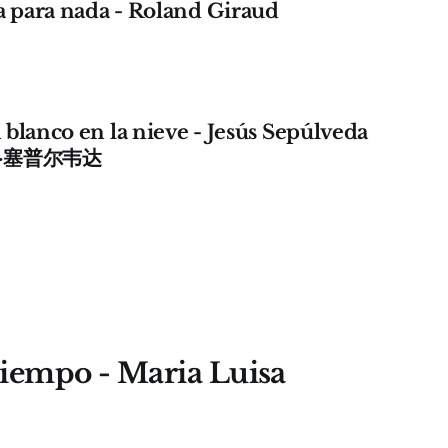
a para nada - Roland Giraud
blanco en la nieve - Jesús Sepúlveda
斯·塞普尔韦达
 tiempo - Maria Luisa