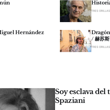
enún
Histori
TRES ORILLAS
- Miguel Hernández
Dragón 
/ 赫苏
TRES ORILLAS
Soy esclava del
Spaziani