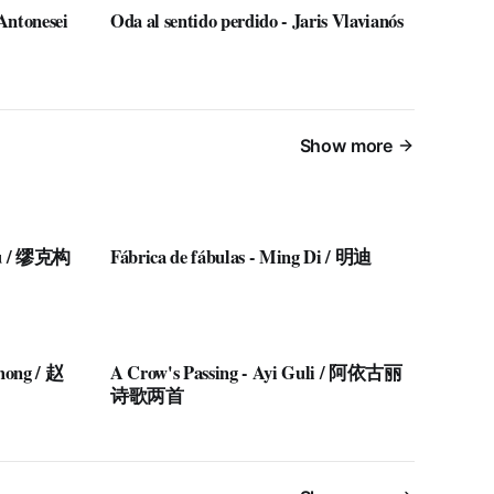
 Antonesei
Oda al sentido perdido - Jaris Vlavianós
Show more
gou / 缪克构
Fábrica de fábulas - Ming Di / 明迪
ihong / 赵
A Crow's Passing - Ayi Guli / 阿依古丽
诗歌两首