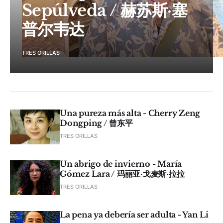
Sepúlveda / 赫苏斯·塞
普尔韦达
TRES ORILLAS
Una pureza más alta - Cherry Zeng
Dongping / 曾东平
TRES ORILLAS
Un abrigo de invierno - María
Gómez Lara / 玛丽亚·戈麦斯·拉拉
TRES ORILLAS
La pena ya debería ser adulta - Yan Li