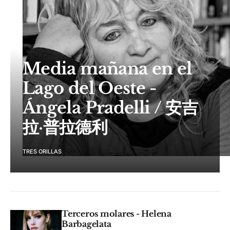
Media mañana en el
Lago del Oeste -
Ángela Pradelli / 安吉
拉·普拉德利
TRES ORILLAS
Terceros molares - Helena
Barbagelata