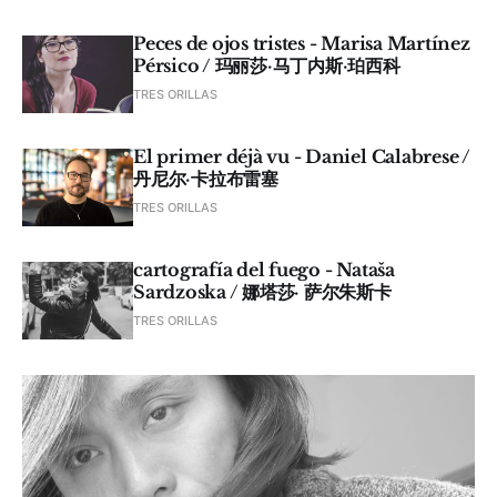
Peces de ojos tristes - Marisa Martínez
Pérsico / 玛丽莎·马丁内斯·珀西科
TRES ORILLAS
El primer déjà vu - Daniel Calabrese /
丹尼尔·卡拉布雷塞
TRES ORILLAS
cartografía del fuego - Nataša
Sardzoska / 娜塔莎· 萨尔朱斯卡
TRES ORILLAS