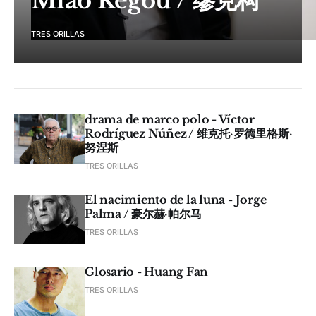
Miao Kegou / 缪克构
TRES ORILLAS
drama de marco polo - Víctor
Rodríguez Núñez / 维克托·罗德里格斯·
努涅斯
TRES ORILLAS
El nacimiento de la luna - Jorge
Palma / 豪尔赫·帕尔马
TRES ORILLAS
Glosario - Huang Fan
TRES ORILLAS