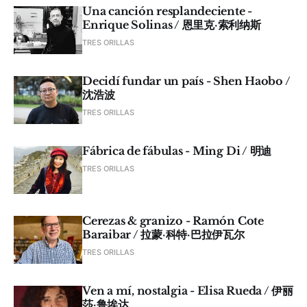
Una canción resplandeciente -
Enrique Solinas / 恩里克·索利纳斯
TRES ORILLAS
Decidí fundar un país - Shen Haobo /
沈浩波
TRES ORILLAS
Fábrica de fábulas - Ming Di / 明迪
TRES ORILLAS
Cerezas & granizo - Ramón Cote
Baraibar / 拉蒙·科特·巴拉伊瓦尔
TRES ORILLAS
Ven a mí, nostalgia - Elisa Rueda / 伊丽
莎·鲁埃达