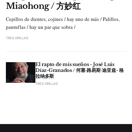
Miaohong / 方妙红
Cepillos de dientes, cojines / hay uno de más / Palillos,
pantuflas / hay un par que sobra /
TRES ORILLAS
El rapto de mis sueños - José Luis
Díaz-Granados / 何塞·路易斯·迪亚兹- 格
拉纳多斯
TRES ORILLAS