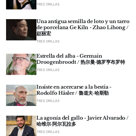
TRES ORILLAS
Una antigua semilla de loto y un tarro
de porcelana Ge Kiln - Zhao Lihong /
赵丽宏
TRES ORILLAS
Estrella del alba - Germain
Droogenbroodt / 热尔曼·德罗亨布罗特
TRES ORILLAS
Insiste en acercarse a la bestia -
Rodolfo Häsler / 魯道夫·哈斯勒
TRES ORILLAS
La agonía del gallo - Javier Alvarado /
哈维尔·阿尔瓦拉多
TRES ORILLAS