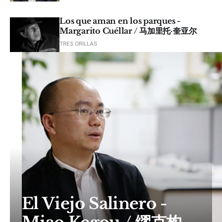
Los que aman en los parques -
Margarito Cuéllar / 马加里托·奎亚尔
TRES ORILLAS
El Viejo Salinero -