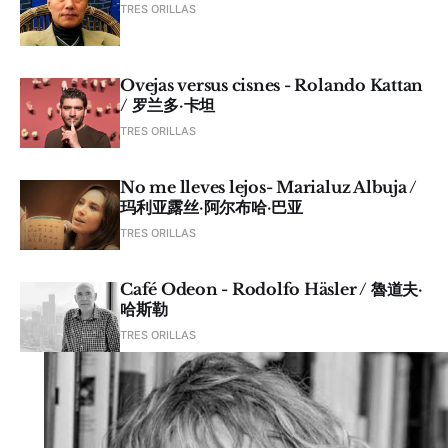
TRES ORILLAS
Ovejas versus cisnes - Rolando Kattan
/ 罗兰多·卡坦
TRES ORILLAS
No me lleves lejos- Marialuz Albuja /
玛利亚露丝·阿尔布哈·巴亚
TRES ORILLAS
Café Odeon - Rodolfo Häsler / 魯道夫·
哈斯勒
TRES ORILLAS