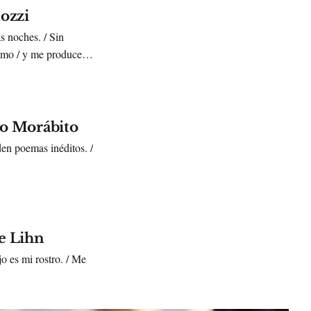
ozzi
s noches. / Sin
smo / y me produce
io Morábito
en poemas inéditos. /
ue Lihn
o es mi rostro. / Me