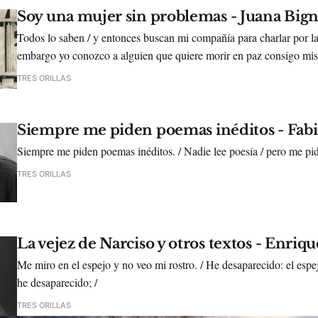
Soy una mujer sin problemas - Juana Bign
Todos lo saben / y entonces buscan mi compañía para charlar por la
embargo yo conozco a alguien que quiere morir en paz consigo mi
estremecimientos, insomnio, soledad, /
TRES ORILLAS
Siempre me piden poemas inéditos - Fab
Siempre me piden poemas inéditos. / Nadie lee poesía / pero me pid
TRES ORILLAS
La vejez de Narciso y otros textos - Enriq
Me miro en el espejo y no veo mi rostro. / He desaparecido: el espej
he desaparecido; /
TRES ORILLAS