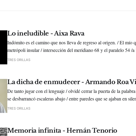
Lo ineludible - Aixa Rava
Indómito es el camino que nos lleva de regreso al origen. / El mío
metrópoli insular / intersección del meridiano 68 y el paralelo 54 /a
Malvinas. /
TRES ORILLAS
La dicha de enmudecer - Armando Roa Vi
De tanto jugar con el lenguaje / olvidé cerrar la puerta de la palabra
se desbarrancó escaleras abajo / entre paredes que se ajaban en silen
relojes / y baúles polvorientos / y un vago tumulto de pensamientos
TRES ORILLAS
Memoria infinita - Hernán Tenorio