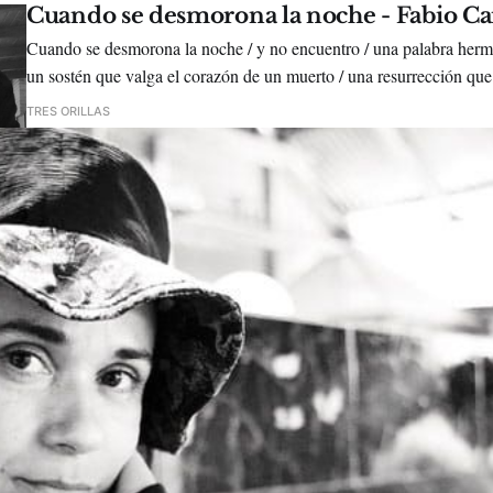
Cuando se desmorona la noche - Fabio Car
Cuando se desmorona la noche / y no encuentro / una palabra hermo
un sostén que valga el corazón de un muerto / una resurrección que 
sus raíces / se me hace indispensable / comer / con fatal ansiedad /
TRES ORILLAS