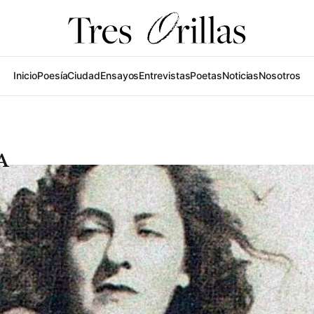
Inicio
Poesía
Ciudad
Ensayos
Entrevistas
Poetas
Noticias
Nosotros
A