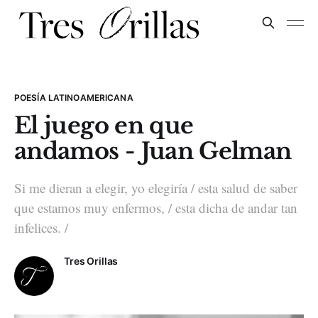
POESÍA LATINOAMERICANA
El juego en que
andamos - Juan Gelman
Si me dieran a elegir, yo elegiría / esta salud de saber
que estamos muy enfermos, / esta dicha de andar tan
infelices. /
Tres Orillas