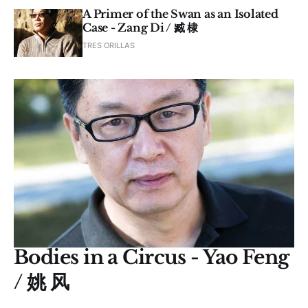
A Primer of the Swan as an Isolated
Case - Zang Di / 臧 棣
TRES ORILLAS
Bodies in a Circus - Yao Feng
/ 姚 风