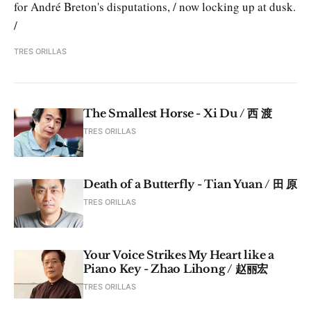
for André Breton's disputations, / now locking up at dusk.
/
TRES ORILLAS
The Smallest Horse - Xi Du / 西 渡
TRES ORILLAS
Death of a Butterfly - Tian Yuan / 田 原
TRES ORILLAS
Your Voice Strikes My Heart like a
Piano Key - Zhao Lihong / 赵丽宏
TRES ORILLAS