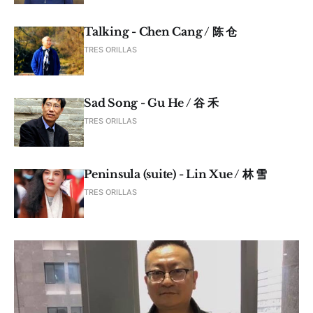
Talking - Chen Cang / 陈 仓
TRES ORILLAS
Sad Song - Gu He / 谷 禾
TRES ORILLAS
Peninsula (suite) - Lin Xue / 林 雪
TRES ORILLAS