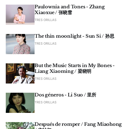
Paulownia and Tones - Zhang
Xiaoxue / 张晓雪
TRES ORILLAS
The thin moonlight - Sun Si / 孙思
TRES ORILLAS
But the Music Starts in My Bones -
Liang Xiaoming / 梁晓明
TRES ORILLAS
Dos géneros - Li Suo / 里所
TRES ORILLAS
Después de romper / Fang Miaohong