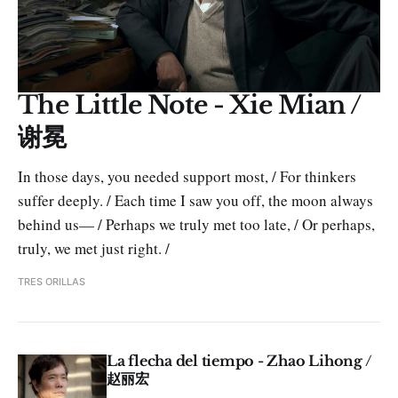
The Little Note - Xie Mian /
谢冕
In those days, you needed support most, / For thinkers
suffer deeply. / Each time I saw you off, the moon always
behind us— / Perhaps we truly met too late, / Or perhaps,
truly, we met just right. /
TRES ORILLAS
La flecha del tiempo - Zhao Lihong /
赵丽宏