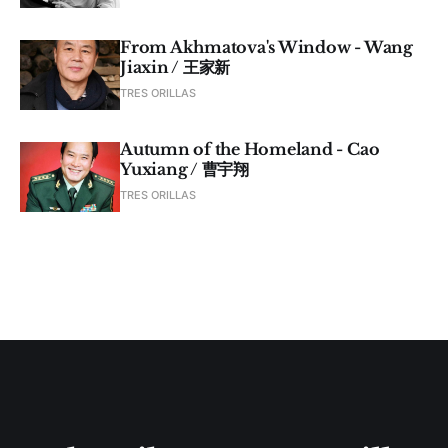
From Akhmatova's Window - Wang
Jiaxin / 王家新
TRES ORILLAS
Autumn of the Homeland - Cao
Yuxiang / 曹宇翔
TRES ORILLAS