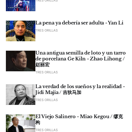
TRES ORILLAS
La pena ya debería ser adulta - Yan Li
TRES ORILLAS
Una antigua semilla de loto y un tarro
de porcelana Ge Kiln - Zhao Lihong /
赵丽宏
TRES ORILLAS
La verdad de los sueños y la realidad -
Jidi Majia / 吉狄马加
TRES ORILLAS
El Viejo Salinero - Miao Kegou / 缪克
构
TRES ORILLAS