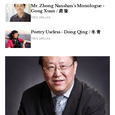
Mr. Zhong Nanshan’s Monologue -
Gong Xuan / 龚 璇
TRES ORILLAS
Poetry Useless - Dong Qing / 冬 青
TRES ORILLAS