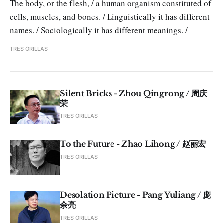
The body, or the flesh, / a human organism constituted of
cells, muscles, and bones. / Linguistically it has different
names. / Sociologically it has different meanings. /
TRES ORILLAS
Silent Bricks - Zhou Qingrong / 周庆
荣
TRES ORILLAS
To the Future - Zhao Lihong / 赵丽宏
TRES ORILLAS
Desolation Picture - Pang Yuliang / 庞
余亮
TRES ORILLAS