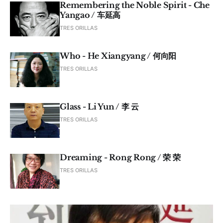
Remembering the Noble Spirit - Che
Yangao / 车延高
TRES ORILLAS
Who - He Xiangyang / 何向阳
TRES ORILLAS
Glass - Li Yun / 李 云
TRES ORILLAS
Dreaming - Rong Rong / 荣 荣
TRES ORILLAS