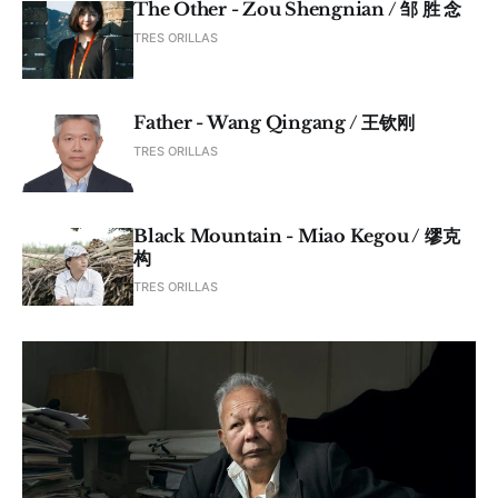
The Other - Zou Shengnian / 邹 胜 念
TRES ORILLAS
Father - Wang Qingang / 王钦刚
TRES ORILLAS
Black Mountain - Miao Kegou / 缪克
构
TRES ORILLAS