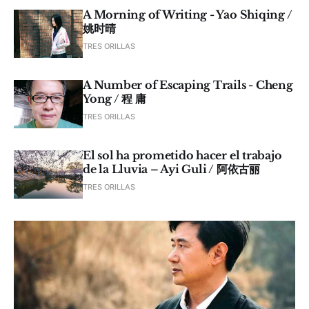
A Morning of Writing - Yao Shiqing /
姚时晴
TRES ORILLAS
A Number of Escaping Trails - Cheng
Yong / 程 庸
TRES ORILLAS
El sol ha prometido hacer el trabajo
de la Lluvia – Ayi Guli / 阿依古丽
TRES ORILLAS