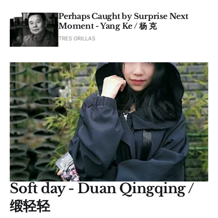
Perhaps Caught by Surprise Next
Moment - Yang Ke / 杨 克
TRES ORILLAS
Soft day - Duan Qingqing /
缎轻轻