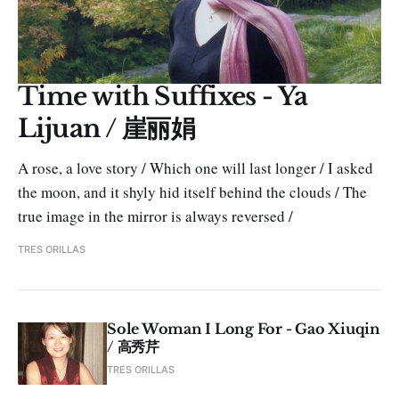
Time with Suffixes - Ya
Lijuan / 崖丽娟
A rose, a love story / Which one will last longer / I asked
the moon, and it shyly hid itself behind the clouds / The
true image in the mirror is always reversed /
TRES ORILLAS
Sole Woman I Long For - Gao Xiuqin
/ 高秀芹
TRES ORILLAS