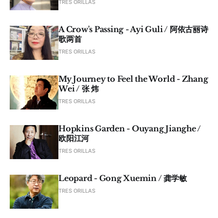
TRES ORILLAS
A Crow's Passing - Ayi Guli / 阿依古丽诗
歌两首
TRES ORILLAS
My Journey to Feel the World - Zhang
Wei / 张 炜
TRES ORILLAS
Hopkins Garden - Ouyang Jianghe /
欧阳江河
TRES ORILLAS
Leopard - Gong Xuemin / 龚学敏
TRES ORILLAS