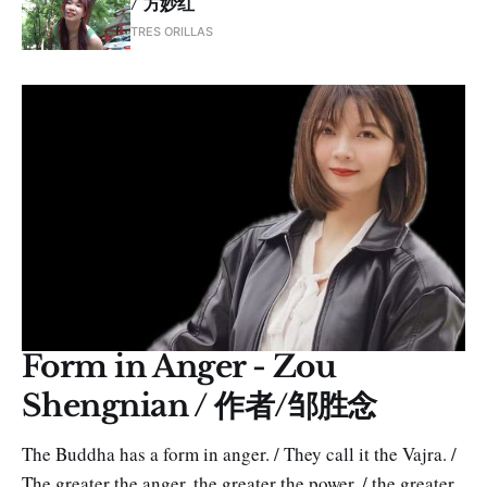
/ 方妙红
TRES ORILLAS
Form in Anger - Zou
Shengnian / 作者/邹胜念
The Buddha has a form in anger. / They call it the Vajra. /
The greater the anger, the greater the power, / the greater