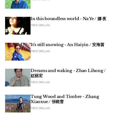
In this boundless world - Na Ye / 娜 夜
TRES ORILLAS
It's still snowing - An Haiyin / 安海茵
TRES ORILLAS
Dreams and waking - Zhao Lihong /
赵丽宏
TRES ORILLAS
Tung Wood and Timbre - Zhang
Xiaoxue / 张晓雪
TRES ORILLAS