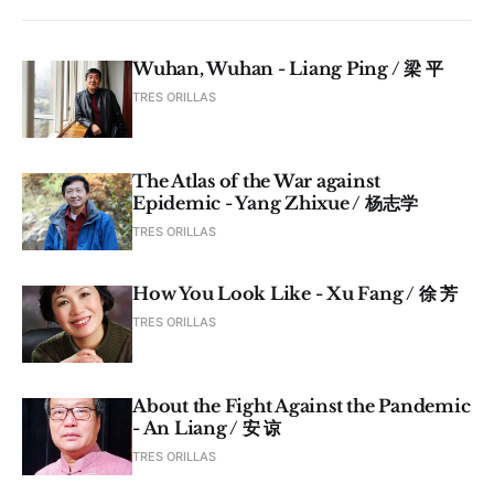
Wuhan, Wuhan - Liang Ping / 梁 平
TRES ORILLAS
The Atlas of the War against
Epidemic - Yang Zhixue / 杨志学
TRES ORILLAS
How You Look Like - Xu Fang / 徐 芳
TRES ORILLAS
About the Fight Against the Pandemic
- An Liang / 安 谅
TRES ORILLAS