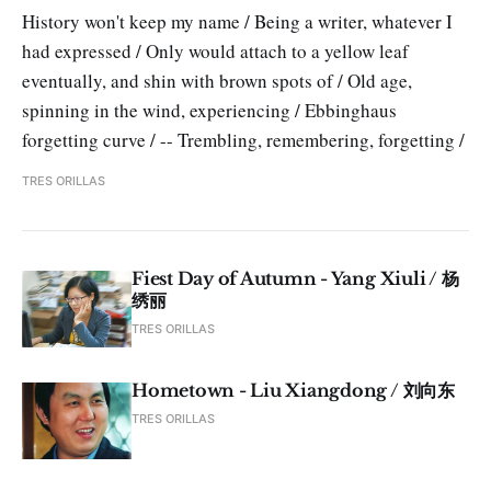
History won't keep my name / Being a writer, whatever I
had expressed / Only would attach to a yellow leaf
eventually, and shin with brown spots of / Old age,
spinning in the wind, experiencing / Ebbinghaus
forgetting curve / -- Trembling, remembering, forgetting /
TRES ORILLAS
Fiest Day of Autumn - Yang Xiuli / 杨
绣丽
TRES ORILLAS
Hometown - Liu Xiangdong / 刘向东
TRES ORILLAS