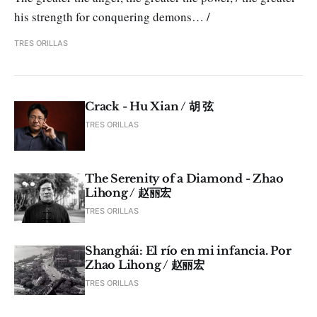
his strength for conquering demons… /
TRES ORILLAS
Crack - Hu Xian / 胡 弦
TRES ORILLAS
The Serenity of a Diamond - Zhao
Lihong / 赵丽宏
TRES ORILLAS
Shanghái: El río en mi infancia. Por
Zhao Lihong / 赵丽宏
TRES ORILLAS