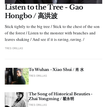
Listen to the Tree - Gao
Hongbo / 高洪波
Stick tightly to the big tree / Stick to the chest of the son
of the forest / Listen to the monster with branches and
leaves shaking / And see if it is raving, raving. /
TRES ORILLAS
To Wuhan - Xiao Shui / 肖 水
TRES ORILLAS
The Song of Historical Beauties -
Zhai Yongming / 翟永明
TRES ORILLAS