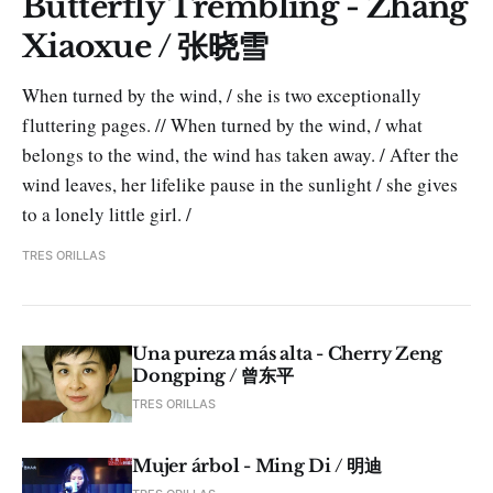
Butterfly Trembling - Zhang
Xiaoxue / 张晓雪
When turned by the wind, / she is two exceptionally
fluttering pages. // When turned by the wind, / what
belongs to the wind, the wind has taken away. / After the
wind leaves, her lifelike pause in the sunlight / she gives
to a lonely little girl. /
TRES ORILLAS
Una pureza más alta - Cherry Zeng
Dongping / 曾东平
TRES ORILLAS
Mujer árbol - Ming Di / 明迪