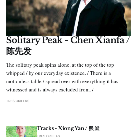
Solitary Peak - Chen Xianfa /
陈先发
The solitary peak spins alone, at the top of the top
whipped / by our everyday existence. / There is a
motionless table / spread over with everything it has
witnessed and is always excluded from. /
TRES ORILLAS
Tracks - Xiong Yan / 熊 焱
TRES ORILLAS