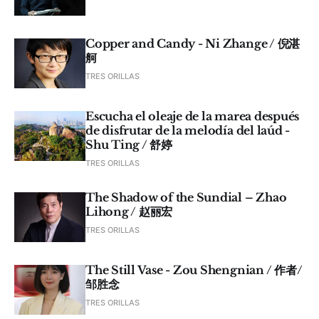
Copper and Candy - Ni Zhange / 倪湛
舸
TRES ORILLAS
Escucha el oleaje de la marea después
de disfrutar de la melodía del laúd -
Shu Ting / 舒婷
TRES ORILLAS
The Shadow of the Sundial – Zhao
Lihong / 赵丽宏
TRES ORILLAS
The Still Vase - Zou Shengnian / 作者/
邹胜念
TRES ORILLAS