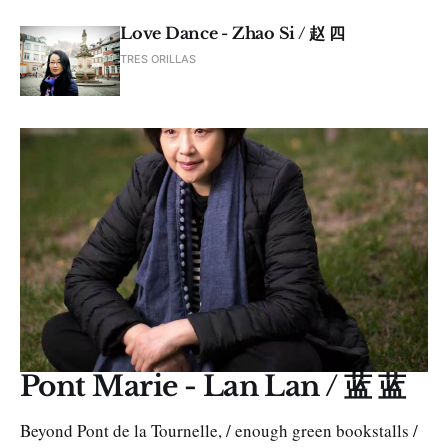
Love Dance - Zhao Si / 赵 四
TRES ORILLAS
Pont Marie - Lan Lan / 蓝 蓝
Beyond Pont de la Tournelle, / enough green bookstalls /