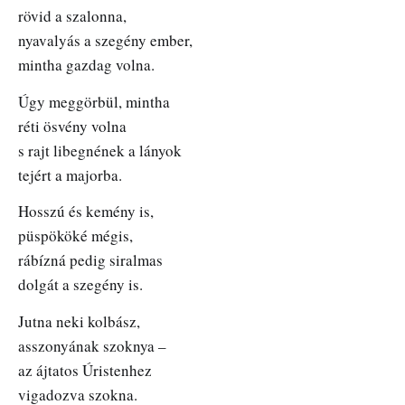
rövid a szalonna,
nyavalyás a szegény ember,
mintha gazdag volna.
Úgy meggörbül, mintha
réti ösvény volna
s rajt libegnének a lányok
tejért a majorba.
Hosszú és kemény is,
püspököké mégis,
rábízná pedig siralmas
dolgát a szegény is.
Jutna neki kolbász,
asszonyának szoknya –
az ájtatos Úristenhez
vigadozva szokna.