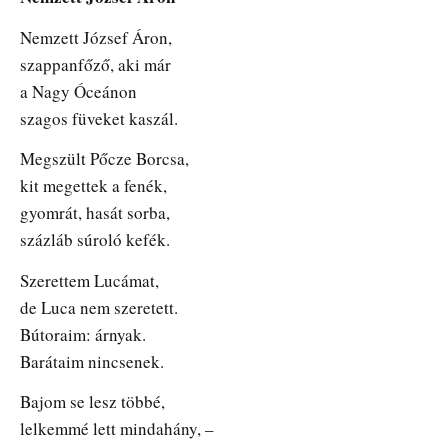
Nemzett József Áron,
szappanfőző, aki már
a Nagy Óceánon
szagos füveket kaszál.
Megszült Pőcze Borcsa,
kit megettek a fenék,
gyomrát, hasát sorba,
százláb súroló kefék.
Szerettem Lucámat,
de Luca nem szeretett.
Bútoraim: árnyak.
Barátaim nincsenek.
Bajom se lesz többé,
lelkemmé lett mindahány, –