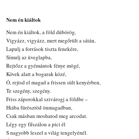
Nem én kiáltok
Nem én kiáltok, a föld dübörög,
Vigyázz, vigyázz, mert megőrült a sátán,
Lapulj a források tiszta fenekére,
Símulj az üveglapba,
Rejtőzz a gyémántok fénye mögé,
Kövek alatt a bogarak közé,
Ó, rejtsd el magad a frissen sült kenyérben,
Te szegény, szegény.
Friss záporokkal szivárogj a földbe –
Hiába fürösztöd önmagadban,
Csak másban moshatod meg arcodat.
Légy egy fűszálon a pici él
S nagyobb leszel a világ tengelyénél.