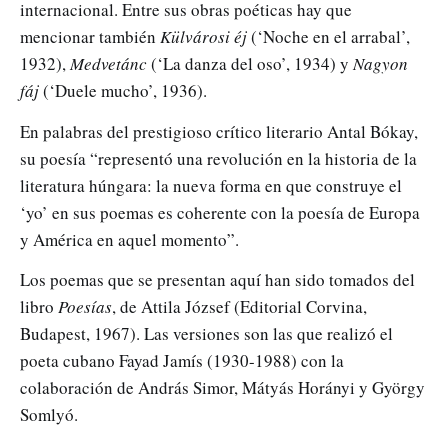
internacional. Entre sus obras poéticas hay que
mencionar también
Külvárosi éj
(‘Noche en el arrabal’,
1932),
Medvetánc
(‘La danza del oso’, 1934) y
Nagyon
fáj
(‘Duele mucho’, 1936).
En palabras del prestigioso crítico literario Antal Bókay,
su poesía “representó una revolución en la historia de la
literatura húngara: la nueva forma en que construye el
‘yo’ en sus poemas es coherente con la poesía de Europa
y América en aquel momento”.
Los poemas que se presentan aquí han sido tomados del
libro
Poesías
, de Attila József (Editorial Corvina,
Budapest, 1967). Las versiones son las que realizó el
poeta cubano Fayad Jamís (1930-1988) con la
colaboración de András Simor, Mátyás Horányi y György
Somlyó.