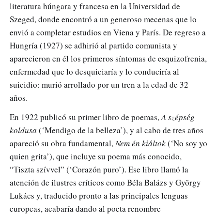
literatura húngara y francesa en la Universidad de
Szeged, donde encontró a un generoso mecenas que lo
envió a completar estudios en Viena y París. De regreso a
Hungría (1927) se adhirió al partido comunista y
aparecieron en él los primeros síntomas de esquizofrenia,
enfermedad que lo desquiciaría y lo conduciría al
suicidio: murió arrollado por un tren a la edad de 32
años.
En 1922 publicó su primer libro de poemas,
A szépség
koldusa
(‘Mendigo de la belleza’), y al cabo de tres años
apareció su obra fundamental,
Nem én kiáltok
(‘No soy yo
quien grita’), que incluye su poema más conocido,
“Tiszta szívvel” (‘Corazón puro’). Ese libro llamó la
atención de ilustres críticos como Béla Balázs y György
Lukács y, traducido pronto a las principales lenguas
europeas, acabaría dando al poeta renombre