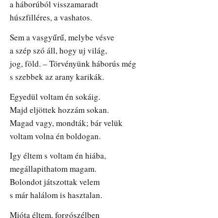
a háborúból visszamaradt
húszfilléres, a vashatos.
Sem a vasgyűrű, melybe vésve
a szép szó áll, hogy uj világ,
jog, föld. – Törvényünk háborús még
s szebbek az arany karikák.
Egyedül voltam én sokáig.
Majd eljöttek hozzám sokan.
Magad vagy, mondták; bár velük
voltam volna én boldogan.
Igy éltem s voltam én hiába,
megállapithatom magam.
Bolondot játszottak velem
s már halálom is hasztalan.
Mióta éltem, forgószélben