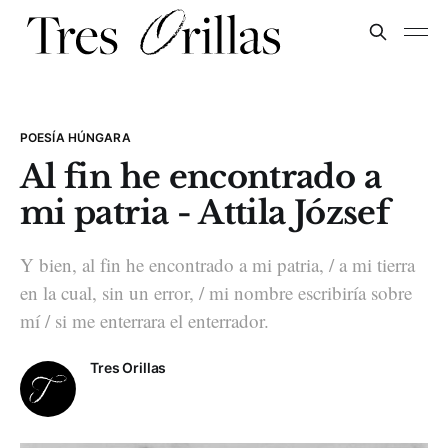
POESÍA HÚNGARA
Al fin he encontrado a
mi patria - Attila József
Y bien, al fin he encontrado a mi patria, / a mi tierra
en la cual, sin un error, / mi nombre escribiría sobre
mí / si me enterrara el enterrador.
Tres Orillas