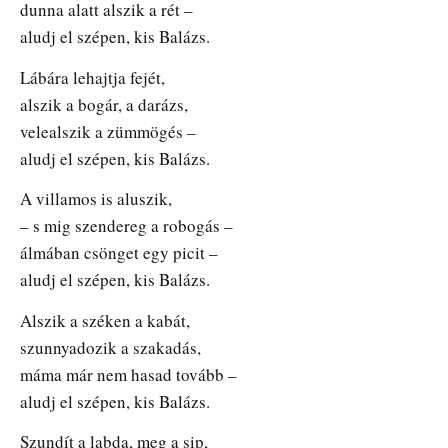
dunna alatt alszik a rét –
aludj el szépen, kis Balázs.
Lábára lehajtja fejét,
alszik a bogár, a darázs,
velealszik a zümmögés –
aludj el szépen, kis Balázs.
A villamos is aluszik,
– s mig szendereg a robogás –
álmában csönget egy picit –
aludj el szépen, kis Balázs.
Alszik a széken a kabát,
szunnyadozik a szakadás,
máma már nem hasad tovább –
aludj el szépen, kis Balázs.
Szundít a labda, meg a sip,