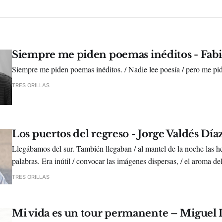
Siempre me piden poemas inéditos - Fab
Siempre me piden poemas inéditos. / Nadie lee poesía / pero me pid
TRES ORILLAS
Los puertos del regreso - Jorge Valdés Día
Llegábamos del sur. También llegaban / al mantel de la noche las her
palabras. Era inútil / convocar las imágenes dispersas, / el aroma del 
donde hablaba la bruma con sus hojas, /
TRES ORILLAS
Mi vida es un tour permanente – Miguel