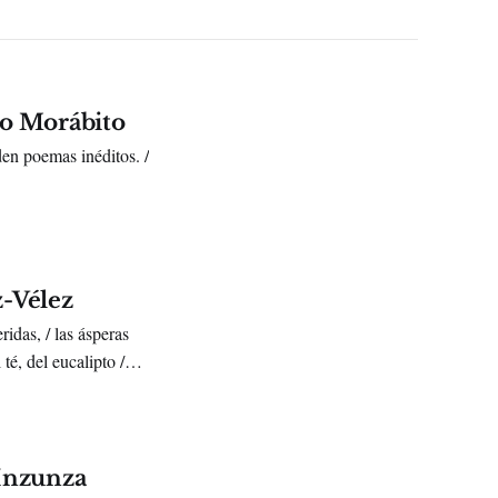
io Morábito
en poemas inéditos. /
z-Vélez
idas, / las ásperas
té, del eucalipto /
 Inzunza