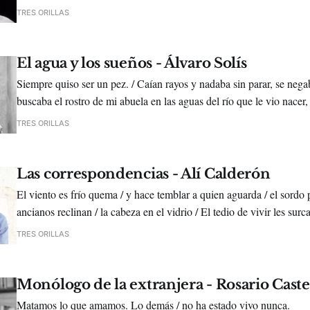
TRES ORILLAS
El agua y los sueños - Álvaro Solís
Siempre quiso ser un pez. / Caían rayos y nadaba sin parar, se negab
buscaba el rostro de mi abuela en las aguas del río que le vio nacer,
extrañas aletas se le emparejaban, / lo miraban como si fuera un pez
TRES ORILLAS
Las correspondencias - Alí Calderón
El viento es frío quema / y hace temblar a quien aguarda / el sordo 
ancianos reclinan / la cabeza en el vidrio / El tedio de vivir les surca
TRES ORILLAS
Monólogo de la extranjera - Rosario Caste
Matamos lo que amamos. Lo demás / no ha estado vivo nunca.