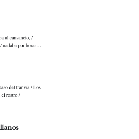
a al cansancio, /
 / nadaba por horas y
 /
paso del tranvía / Los
 el rostro /
llanos