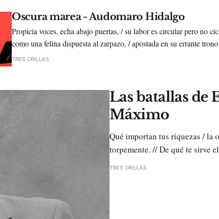
Oscura marea - Audomaro Hidalgo
Propicia voces, echa abajo puertas, / su labor es circular pero no cí
como una felina dispuesta al zarpazo, / apostada en su errante trono
que no duerme y no desea ningún príncipe, /
TRES ORILLAS
Las batallas de
Máximo
Qué importan tus riquezas / la 
torpemente. // De qué te sirve el 
TRES ORILLAS