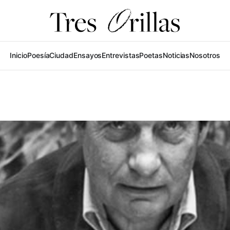
Inicio
Poesía
Ciudad
Ensayos
Entrevistas
Poetas
Noticias
Nosotros