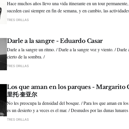
Hace muchos años llevo una vida itinerante en un tour permanente, 
suceden casi siempre en fin de semana, y en cambio, las actividades 
muchas veces están entre semana.
TRES ORILLAS
Darle a la sangre - Eduardo Casar
Darle a la sangre un ritmo. / Darle a la sangre voz y viento. / Darle 
cierto de la sombra. /
TRES ORILLAS
Los que aman en los parques - Margarito 
里托·奎亚尔
No les preocupa la densidad del bosque. / Para los que aman en los
es un desierto y a veces es el mar. / Desnudos por las dunas lunares 
desierto. /
TRES ORILLAS