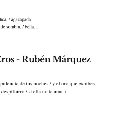
clica, / agazapada
 de sombra, / bella
 Eros - Rubén Márquez
opulencia de tus noches / y el oro que exhibes
despilfarro / si ella no te ama. /