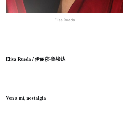
Elisa Rueda
Elisa Rueda / 伊丽莎·鲁埃达
Ven a mí, nostalgia