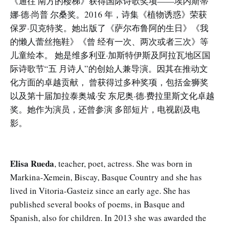
《通往 南方的楼梯》获得国际诗歌奖项——埃内斯蒂
娜·德·尚普 尔桑奖。2016 年，诗集《植物诱惑》荣获
保罗·贝克特奖。她出版了《萨尔布鲁阿的生日》《我
的懒人蕾丝拖鞋》《曾 经有一次、两次或者三次》等
儿童绘本。 她是维多利亚·加斯特伊斯及阿拉瓦地区国
际诗歌节“五 月诗人”的创始人兼导演。因其在推动文
化方面的卓越贡献， 曾获得过多种奖项，包括金狮奖
以及第十届加拉泰奥城·安 东尼奥·德·费拉里斯文化卓越
奖。她作为演员，还曾参演 多部短片，电视剧及电
影。
Elisa Rueda
, teacher, poet, actress. She was born in
Markina-Xemein, Biscay, Basque Country and she has
lived in Vitoria-Gasteiz since an early age. She has
published several books of poems, in Basque and
Spanish, also for children. In 2013 she was awarded the