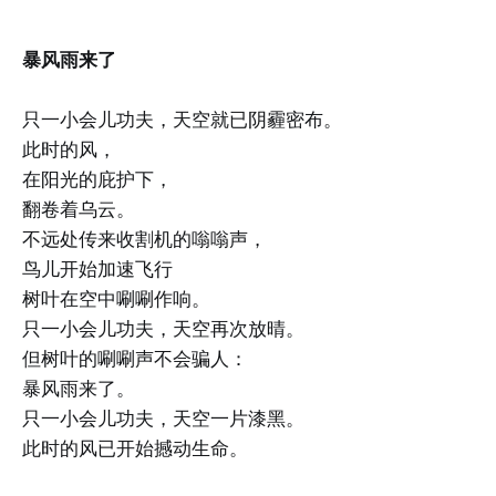
暴风雨来了
只一小会儿功夫，天空就已阴霾密布。
此时的风，
在阳光的庇护下，
翻卷着乌云。
不远处传来收割机的嗡嗡声，
鸟儿开始加速飞行
树叶在空中唰唰作响。
只一小会儿功夫，天空再次放晴。
但树叶的唰唰声不会骗人：
暴风雨来了。
只一小会儿功夫，天空一片漆黑。
此时的风已开始撼动生命。