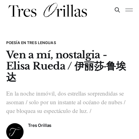
POESÍA EN TRES LENGUAS
Ven a mí, nostalgia -
Elisa Rueda / 伊丽莎·鲁埃
达
En la noche inmóvil, dos estrellas sorprendidas se
asoman / solo por un instante al océano de nubes /
que bloquea su espectáculo de luz. /
Tres Orillas