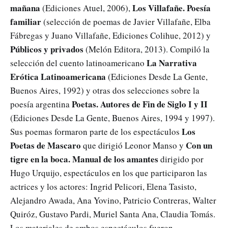
mañana
Los Villafañe. Poesía
(Ediciones Atuel, 2006),
familiar
(selección de poemas de Javier Villafañe, Elba
Fábregas y Juano Villafañe, Ediciones Colihue, 2012) y
Públicos y
privados
(Melón Editora, 2013). Compiló la
La Narrativa
selección del cuento latinoamericano
Erótica
Latinoamericana
(Ediciones Desde La Gente,
Buenos Aires, 1992) y otras dos selecciones sobre la
Poetas. Autores de Fin de Siglo I y II
poesía argentina
(Ediciones Desde La Gente, Buenos Aires, 1994 y 1997).
Los
Sus poemas formaron parte de los espectáculos
Poetas de Mascaro
Con un
que dirigió Leonor Manso y
tigre en la boca. Manual de los amantes
dirigido por
Hugo Urquijo, espectáculos en los que participaron las
actrices y los actores: Ingrid Pelicori, Elena Tasisto,
Alejandro Awada, Ana Yovino, Patricio Contreras, Walter
Quiróz, Gustavo Pardi, Muriel Santa Ana, Claudia Tomás.
Los materiales de ambos espectáculos fueron