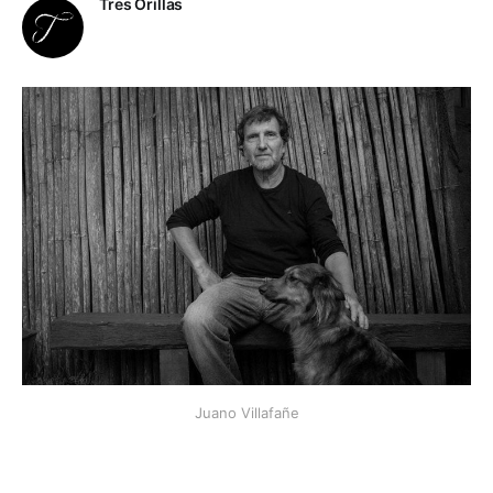
Tres Orillas
Juano Villafañe