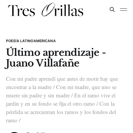
POESÍA LATINOAMERICANA
Último aprendizaje -
Juano Villafañe
Con mi padre aprendí que antes de morir hay que
encontrar a la madre / Con mi madre, que uno se
muere sin padre y sin madre / En el ramo vive el
jardín y en su fondo se fija el otro ramo / Con la
pérdida se acrecientan los ramos y los fondos del
ramo /