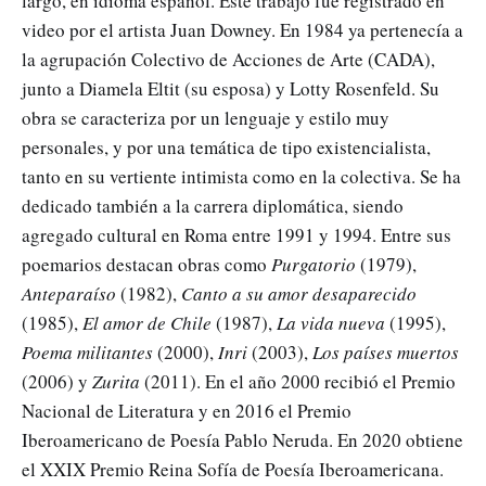
largo, en idioma español. Este trabajo fue registrado en
video por el artista Juan Downey. En 1984 ya pertenecía a
la agrupación Colectivo de Acciones de Arte (CADA),
junto a Diamela Eltit (su esposa) y Lotty Rosenfeld. Su
obra se caracteriza por un lenguaje y estilo muy
personales, y por una temática de tipo existencialista,
tanto en su vertiente intimista como en la colectiva. Se ha
dedicado también a la carrera diplomática, siendo
agregado cultural en Roma entre 1991 y 1994. Entre sus
poemarios destacan obras como
Purgatorio
(1979),
Anteparaíso
(1982),
Canto a su amor desaparecido
(1985),
El amor de Chile
(1987),
La vida nueva
(1995),
Poema militantes
(2000),
Inri
(2003),
Los países muertos
(2006) y
Zurita
(2011). En el año 2000 recibió el Premio
Nacional de Literatura y en 2016 el Premio
Iberoamericano de Poesía Pablo Neruda. En 2020 obtiene
el XXIX Premio Reina Sofía de Poesía Iberoamericana.