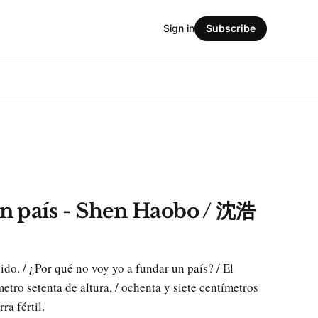
Sign in
Subscribe
un país - Shen Haobo / 沈浩
ido. / ¿Por qué no voy yo a fundar un país? / El
metro setenta de altura, / ochenta y siete centímetros
ra fértil.