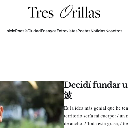
Inicio
Poesía
Ciudad
Ensayos
Entrevistas
Poetas
Noticias
Nosotros
Decidí fundar 
波
Es la idea más genial que he ten
territorio sería mi cuerpo: / un 
de ancho. / Toda esta grasa, / tier