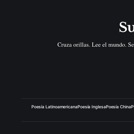
Su
Cruza orillas. Lee el mundo. Se
Poesía Latinoamericana
Poesía Inglesa
Poesía China
P