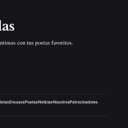
las
ntimas con tus poetas favoritos.
istas
Ensayos
Poetas
Noticias
Nosotros
Patrocinadores