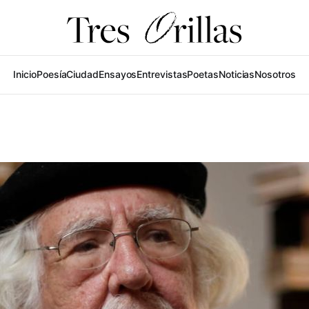
Inicio
Poesía
Ciudad
Ensayos
Entrevistas
Poetas
Noticias
Nosotros