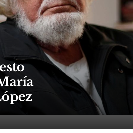
esto
 María
López