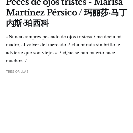
Peces de ojos tristes - Marisa
Martínez Pérsico / 玛丽莎·马丁
内斯·珀西科
«Nunca compres pescado de ojos tristes» / me decía mi
madre, al volver del mercado. / «La mirada sin brillo te
advierte que son viejos». / «Que se han muerto hace
mucho». /
TRES ORILLAS