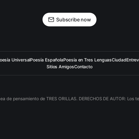
Subscribe now
oesía Universal
Poesía Española
Poesía en Tres Lenguas
Ciudad
Entrev
Sitios Amigos
Contacto
línea de pensamiento de TRES ORILLAS. DERECHOS DE AUTOR: Los texto