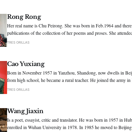
Rong Rong
Her real name is Chu Peirong. She was born in Feb.1964 and there
publications of the collection of her poems and proses. She attende
poetry conference hosted by Shikan Poetry Periodical.
TRES ORILLAS
Cao Yuxiang
Born in November 1957 in Yanzhou, Shandong, now dwells in Beiji
from high school, he became a rural teacher. He joined the army in
1991, he graduated from the Art Academy of PLA, majoring in liter
TRES ORILLAS
Wang Jiaxin
Is a poet, essayist, critic and translator. He was born in 1957 in Hu
enrolled in Wuhan University in 1978. In 1985 he moved to Beijin