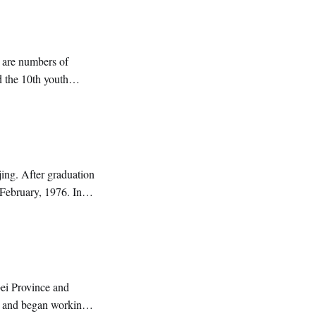
 are numbers of
d the 10th youth
ng. After graduation
 February, 1976. In
ature.
bei Province and
g and began working