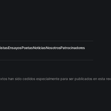
istas
Ensayos
Poetas
Noticias
Nosotros
Patrocinadores
s han sido cedidos especialmente para ser publicados en esta revist