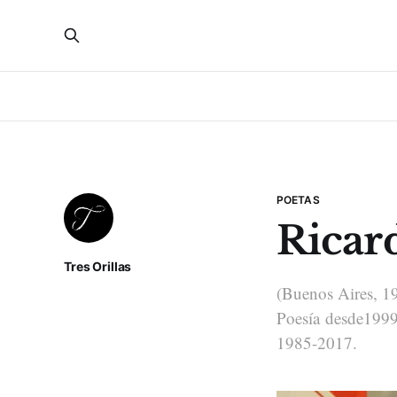
POETAS
Ricar
Tres Orillas
(Buenos Aires, 194
Poesía desde1999
1985-2017.