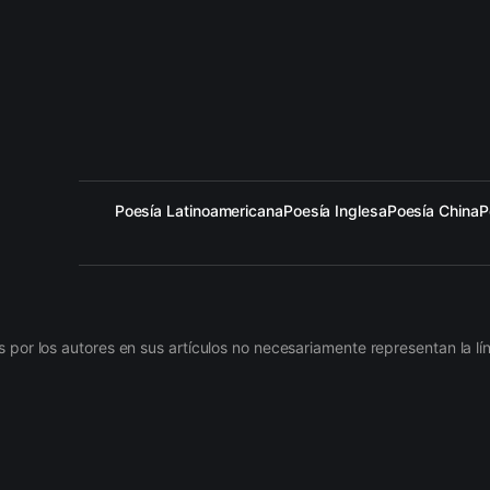
Poesía Latinoamericana
Poesía Inglesa
Poesía China
P
 por los autores en sus artículos no necesariamente representan la 