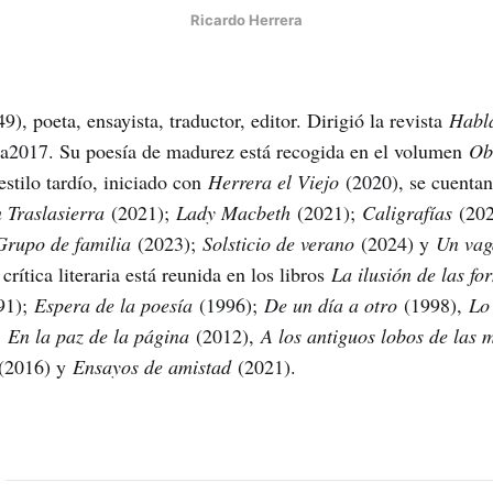
Ricardo Herrera
), poeta, ensayista, traductor, editor. Dirigió la revista
Habl
2017. Su poesía de madurez está recogida en el volumen
Ob
estilo tardío, iniciado con
Herrera el Viejo
(2020), se cuentan
 Traslasierra
(2021);
Lady Macbeth
(2021);
Caligrafías
(20
Grupo de familia
(2023);
Solsticio de verano
(2024) y
Un va
crítica literaria está reunida en los libros
La ilusión de las fo
91);
Espera de la poesía
(1996);
De un día a otro
(1998),
Lo
;
En la paz de la página
(2012),
A los antiguos lobos de las
(2016) y
Ensayos de amistad
(2021).