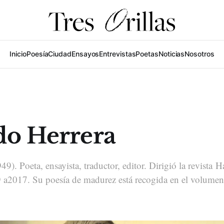
Inicio
Poesía
Ciudad
Ensayos
Entrevistas
Poetas
Noticias
Nosotros
do Herrera
9). Poeta, ensayista, traductor, editor. Dirigió la revista H
 a2017. Su poesía de madurez está recogida en el volumen