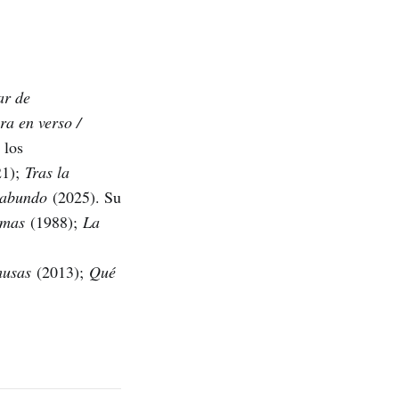
ar de
ra en verso /
 los
21);
Tras la
gabundo
(2025). Su
rmas
(1988);
La
 musas
(2013);
Qué