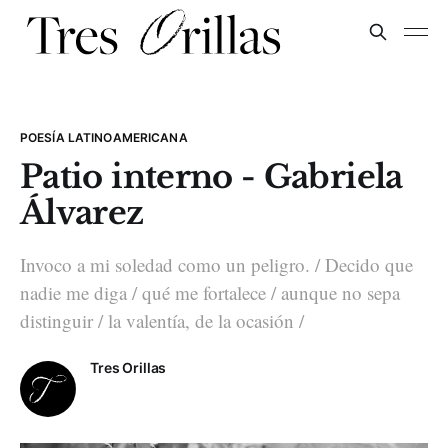
POESÍA LATINOAMERICANA
Patio interno - Gabriela
Álvarez
Invoco a mi soledad como un peligro. / Decido que
nadie me diga / qué me fortalece / aunque no sepa
distinguir / la valentía, de la ocasión /
Tres Orillas