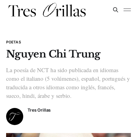
POETAS
Nguyen Chi Trung
La poesía de NCT ha sido publicada en idiomas
como el italiano (5 volúmenes), español, portugués y
traducida a otros idiomas como inglés, francés,
sueco, hindi, árabe y serbio.
Tres Orillas