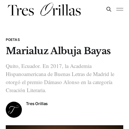
POETAS
Marialuz Albuja Bayas
Quito, Ecuador. En 2017, la Academia
Hispanoamericana de Buenas Letras de Madrid le
otorgó el premio Dámaso Alonso en la categoría
Creación Literaria.
Tres Orillas