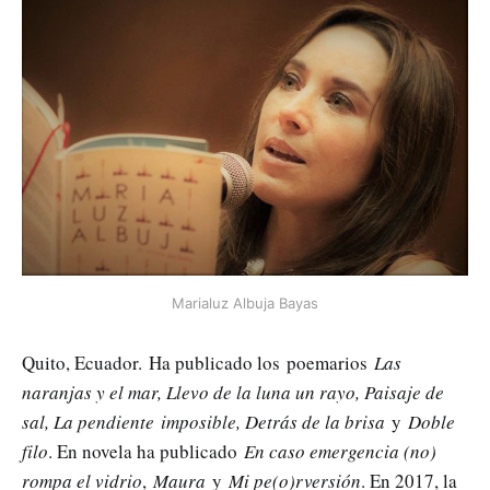
Marialuz Albuja Bayas
Quito, Ecuador. Ha publicado los poemarios
Las
naranjas y el mar, Llevo de la luna un rayo, Paisaje de
sal, La pendiente imposible, Detrás de la brisa
y
Doble
filo
. En novela ha publicado
En caso emergencia (no)
rompa el vidrio
,
Maura
y
Mi pe(o)rversión
. En 2017, la