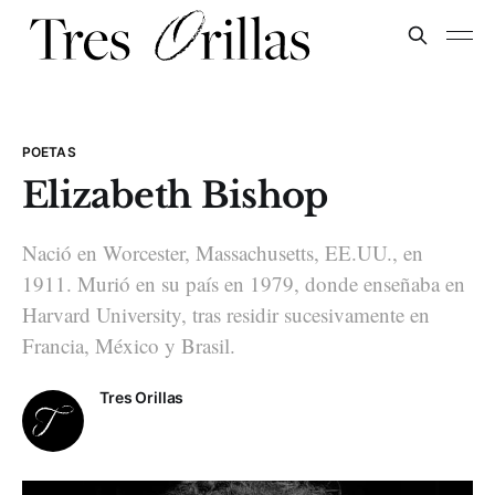
POETAS
Elizabeth Bishop
Nació en Worcester, Massachusetts, EE.UU., en
1911. Murió en su país en 1979, donde enseñaba en
Harvard University, tras residir sucesivamente en
Francia, México y Brasil.
Tres Orillas