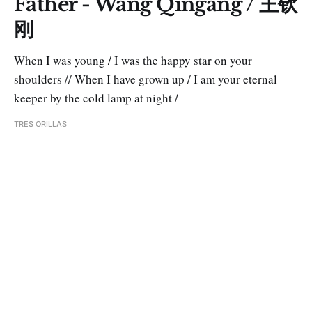
Father - Wang Qingang / 王钦
刚
When I was young / I was the happy star on your
shoulders // When I have grown up / I am your eternal
keeper by the cold lamp at night /
TRES ORILLAS