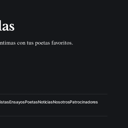
las
ntimas con tus poetas favoritos.
istas
Ensayos
Poetas
Noticias
Nosotros
Patrocinadores