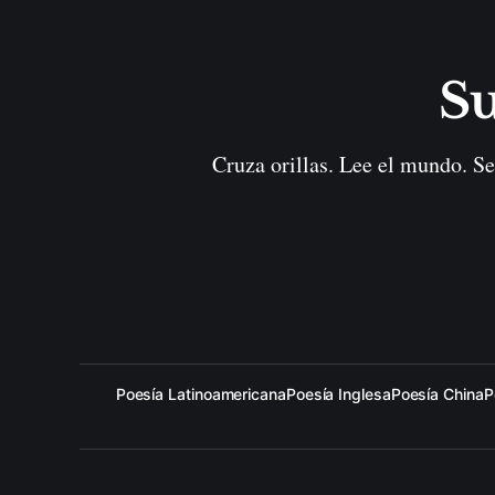
Su
Cruza orillas. Lee el mundo. Se
Poesía Latinoamericana
Poesía Inglesa
Poesía China
P