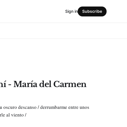
Sign in
Subscribe
ahí - María del Carmen
 su oscuro descanso / derrumbarme entre unos
le al viento /