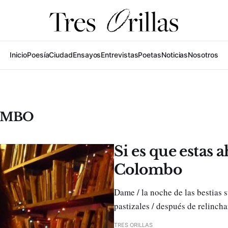
Inicio
Poesía
Ciudad
Ensayos
Entrevistas
Poetas
Noticias
Nosotros
OMBO
Si es que estas 
Colombo
Dame / la noche de las bestias
pastizales / después de relinchar
TRES ORILLAS