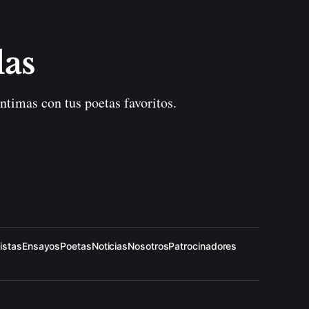
las
ntimas con tus poetas favoritos.
istas
Ensayos
Poetas
Noticias
Nosotros
Patrocinadores