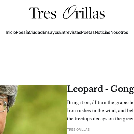
Inicio
Poesía
Ciudad
Ensayos
Entrevistas
Poetas
Noticias
Nosotros
Leopard - Gon
Bring it on, / I turn the grapes
Iron rushes in the wind, and behi
the treetops decays on the green 
TRES ORILLAS