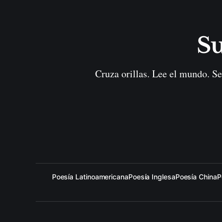
Su
Cruza orillas. Lee el mundo. Se
Poesía Latinoamericana
Poesía Inglesa
Poesía China
P