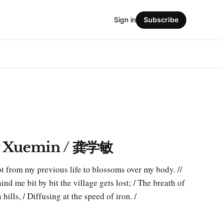
Sign in
Subscribe
g Xuemin / 龚学敏
hot from my previous life to blossoms over my body. //
nd me bit by bit the village gets lost; / The breath of
hills, / Diffusing at the speed of iron. /